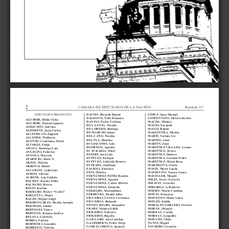
2
CÁMARA DE DIPUTADOS DE LA NACIÓN
Reunión 11ª
DAIVES, Ricardo Daniel
LÓPEZ, Juan Manuel
DIPUTADOS PRESENTES:
DALDOVO, Nelly Ramona
LOSPENNATO, Silvia Gabriela
AGUIRRE, Hilda Clelia
DANTAS, Pedro Cristian
MACHA, Mónica
AGUIRRE, Manuel Ignacio
DE LA SOTA, Natalia
MANES, Facundo
AJMECHET, Sabrina
DE LOREDO, Rodrigo
MANZI, Rubén
ALDERETE, Juan Carlos
DE MARCHI, Omar
MAQUIEYRA, Martín
ALIANIELLO, Eugenia
DEL CAÑO, Nicolás
MARÍN, Varinia Lis
ALLENDE, Walberto
DEL PLÁ, Romina
MARINO, Juan
ALONSO, Constanza María
DI GIACOMO, Luis
MARTÍN, Juan
ÁLVAREZ, Felipe
DOMINGO, Agustín
MARTÍNEZ VILLADA, Leonor
AMAYA, Domingo Luis
EL SUKARIA, Soher
MARTÍNEZ, Álvaro
ANGELINI, Federico
ESPERT, José Luis
MARTÍNEZ, Dolores
ÁNTOLA, Marcela
ESTÉVEZ, Enrique
MARTÍNEZ, Germán Pedro
APARICIO, Alicia N.
ESTÉVEZ, Gabriela Beatriz
MARTÍNEZ, María Rosa
ARJOL, Martín
ESTRADA, Emiliano
MARZIOTTA, Gisela
ARROYO, Daniel
FAGIOLI, Federico
MASIN, María Lucila
ASCARATE, Lidia Inés
FEIN, Mónica
MASSETANI, Vanesa Laura
ASSEFF, Alberto
FERNÁNDEZ PATRI, Ramiro
MASTALER, Magalí
AUBONE, Ana Fabiola
FERNÁNDEZ, Agustín
MILEI, Javier Gerardo
BACHEY, Karina Ethel
FERNÁNDEZ, Carlos Alberto
MILMAN, Gerardo
BALDASSI, Héctor
FERNÁNDEZ, Eduardo
MIRABELLA, Roberto
BANFI, Karina
FERRARO, Maximiliano
MOISÉS, María Carolina
BARBARO, Héctor “Cacho”
FERREYRA, Daniel Julio
MONTI, Francisco
BARLETTA, Mario
FIGUEROA CASAS, Germana
MONTOTO, María Luisa
BAZZE, Miguel Ángel
FIGUEROA, Rolando
MONZÓ, Emilio
BERHONGARAY, Martín Antonio
FINOCCHIARO, Alejandro
MORALES GORLERI, Victoria
BERMEJO, Adolfo
FRADE, Mónica Edith
MORAN, Micaela
BERTOLDI, Tanya
FRIGERIO, Federico
MOREAU, Cecilia
BERTONE, Rosana Andrea
FRIGERIO, Rogelio
MOREAU, Leopoldo
BESANA, Gabriela
GAILLARD, Ana Carolina
MOYANO, Nilda
BORDA, Fabián
GALIMBERTI, Pedro Jorge
NANNI, Miguel
BORMIOLI, Lisandro
GARCÍA ARESCA, Ignacio
NAVARRO, Graciela
BORREGO, Victoria