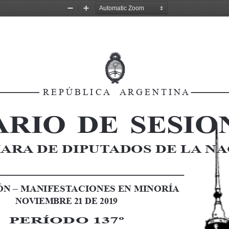
Zoom
Zoom
Out
In
R E P Ú B L I C A
     A R G E N T I N A
 R I O  
D E 
 S E S I O 
RA DE DIPUTADOS DE LA NAC
IÓN – MANIFESTACIONES EN MINORÍA
NOVIEMBRE 21 DE 2019
PERÍODO 137º