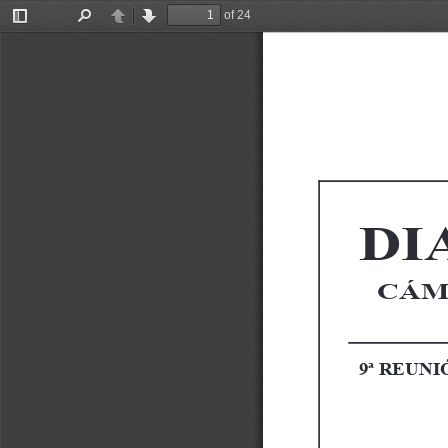
of 24
Toggle
Find
Previous
Next
Sidebar
D I A
CÁMA
9ª REUN