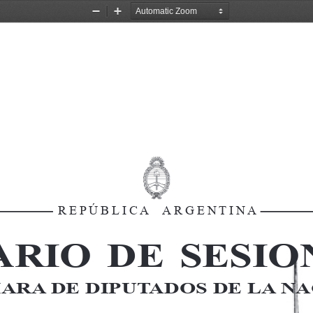
Zoom
Zoom
Out
In
R E P Ú B L I C A     A R G E N T I N A
A R I O   D E   S E S I O 
ARA DE DIPUTADOS DE LA NA