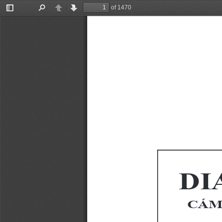
of 1470
Toggle
Find
Previous
Next
Sidebar
D I 
CÁM